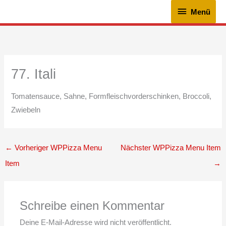
Zum
Menü
Menü
Inhalt
springen
77. Itali
Tomatensauce, Sahne, Formfleischvorderschinken, Broccoli,
Zwiebeln
←
Vorheriger WPPizza Menu
Nächster WPPizza Menu Item
Item
→
Schreibe einen Kommentar
Deine E-Mail-Adresse wird nicht veröffentlicht.