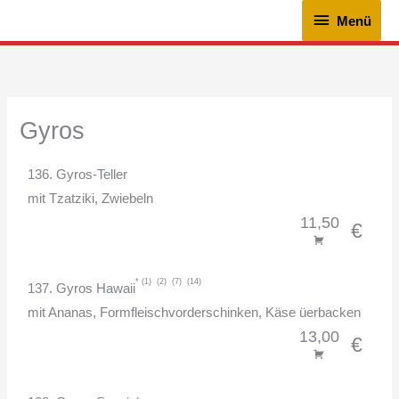
Zum
Menü
Menü
Inhalt
springen
Gyros
136. Gyros-Teller
mit Tzatziki, Zwiebeln
11,50
€
1
2
7
14
137. Gyros Hawaii
mit Ananas, Formfleischvorderschinken, Käse üerbacken
13,00
€