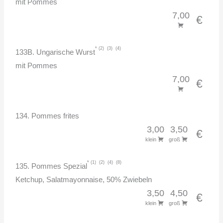
mit Pommes
7,00
€
2
3
4
133B. Ungarische Wurst
mit Pommes
7,00
€
134. Pommes frites
3,00
3,50
€
klein
groß
1
2
4
8
135. Pommes Spezial
Ketchup, Salatmayonnaise, 50% Zwiebeln
3,50
4,50
€
klein
groß