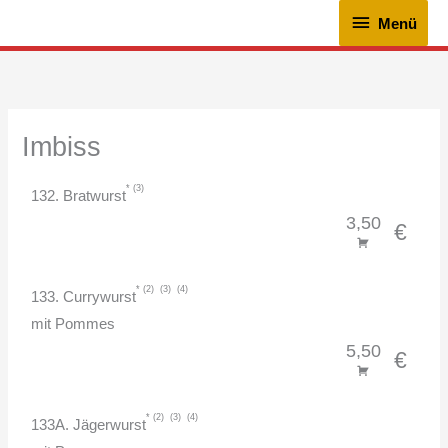
Zum
Menü
Menü
Inhalt
springen
Imbiss
3
132. Bratwurst
3,50
€
2
3
4
133. Currywurst
mit Pommes
5,50
€
2
3
4
133A. Jägerwurst