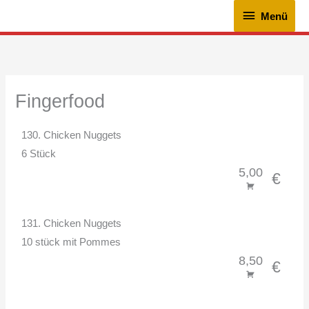
Zum
Menü
Menü
Inhalt
springen
Fingerfood
130. Chicken Nuggets
6 Stück
5,00
€
131. Chicken Nuggets
10 stück mit Pommes
8,50
€