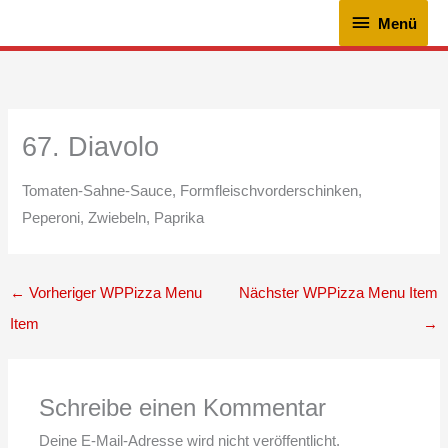
Zum
Menü
Menü
Inhalt
springen
67. Diavolo
Tomaten-Sahne-Sauce, Formfleischvorderschinken,
Peperoni, Zwiebeln, Paprika
←
Vorheriger WPPizza Menu
Nächster WPPizza Menu Item
Item
→
Schreibe einen Kommentar
Deine E-Mail-Adresse wird nicht veröffentlicht.