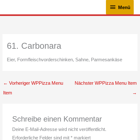
Zum
Menü
Menü
Inhalt
springen
61. Carbonara
Eier, Formfleischvorderschinken, Sahne, Parmesankäse
←
Vorheriger WPPizza Menu
Nächster WPPizza Menu Item
Item
→
Schreibe einen Kommentar
Deine E-Mail-Adresse wird nicht veröffentlicht.
Erforderliche Felder sind mit
*
markiert