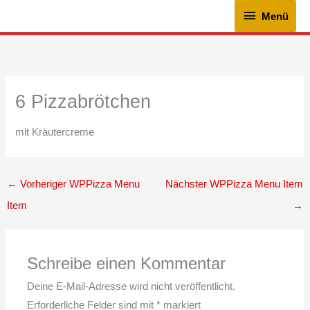
Zum
Menü
Menü
Inhalt
springen
6 Pizzabrötchen
mit Kräutercreme
←
Vorheriger WPPizza Menu
Nächster WPPizza Menu Item
Item
→
Schreibe einen Kommentar
Deine E-Mail-Adresse wird nicht veröffentlicht.
Erforderliche Felder sind mit
*
markiert