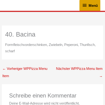
Zum
Menü
Menü
Inhalt
springen
40. Bacina
Formfleischvorderschinken, Zwiebeln, Peperoni, Thunfisch,
scharf
←
Vorheriger WPPizza Menu
Nächster WPPizza Menu Item
Item
→
Schreibe einen Kommentar
Deine E-Mail-Adresse wird nicht veröffentlicht.