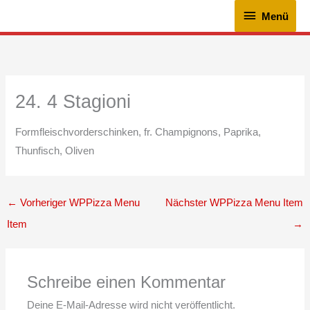
Zum
Menü
Menü
Inhalt
springen
24. 4 Stagioni
Formfleischvorderschinken, fr. Champignons, Paprika,
Thunfisch, Oliven
←
Vorheriger WPPizza Menu
Nächster WPPizza Menu Item
Item
→
Schreibe einen Kommentar
Deine E-Mail-Adresse wird nicht veröffentlicht.