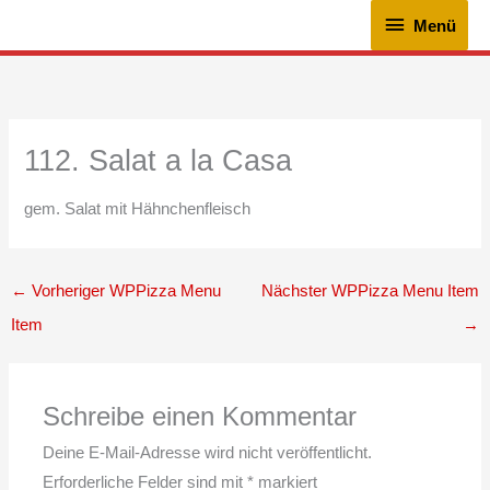
Zum
Menü
Menü
Inhalt
springen
112. Salat a la Casa
gem. Salat mit Hähnchenfleisch
←
Vorheriger WPPizza Menu
Nächster WPPizza Menu Item
Item
→
Schreibe einen Kommentar
Deine E-Mail-Adresse wird nicht veröffentlicht.
Erforderliche Felder sind mit
*
markiert