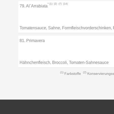
1
2
7
14
79. Al`Arrabiata
Tomatensauce, Sahne, Formfleischvorderschinken, 
81. Primavera
Hähnchenfleisch, Broccoli, Tomaten-Sahnesauce
1
2
Farbstoffe
Konservierungss